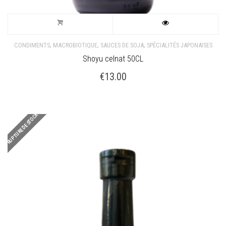
,
,
,
CONDIMENTS
MACROBIOTIQUE
SAUCES DE SOJA
SPÉCIALITÉS JAPONAISES
Shoyu celnat 50CL
€
13.00
RUPTURE DE STOCK