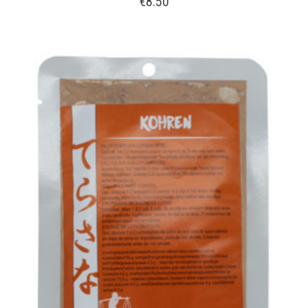
€
8.50