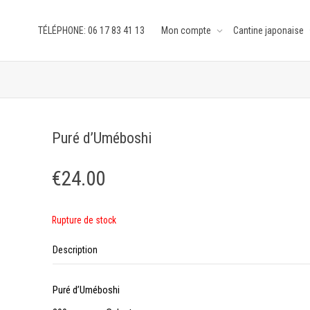
TÉLÉPHONE: 06 17 83 41 13
Mon compte
Cantine japonaise
Puré d’Uméboshi
€
24.00
Rupture de stock
Description
Puré d’Uméboshi