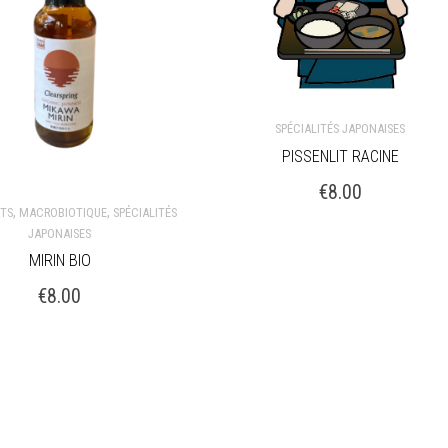
SPÉCIALITÉS JAPONAISES
PISSENLIT RACINE
AJOUTER AU PANIER
€
8.00
,
,
TS
MACROBIOTIQUE
SPÉCIALITÉS
JAPONAISES
 SUITE
MIRIN BIO
€
8.00