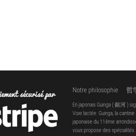
Notre philosophie 
En japonais Guinga ( 銀河 ) sign
Voie lactée. Guinga, la cantine
japonaise du 11ème arrondiss
vous propose des spécialités