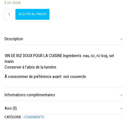
6 en stock
quantité
AJOUTER AU PANIER
de
Mirin
Terrasana
Description
VIN DE RIZ DOUX POUR LA CUISINE.Ingrédients: eau, riz, riz koji, sel
marin.
Conserver à l’abris de la lumière.
À consommer de préférence avant: voir couvercle.
Informations complémentaires
Avis (0)
CATÉGORIE :
CONDIMENTS