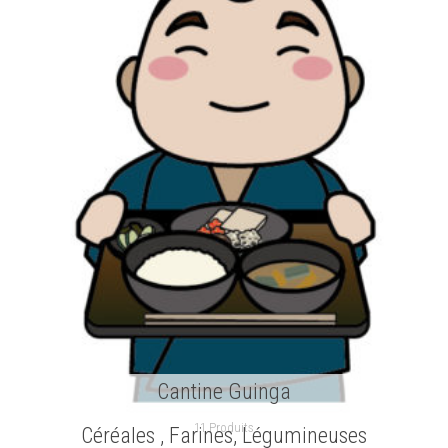
Cantine Guinga
11 Produits
Céréales , Farines, Légumineuses