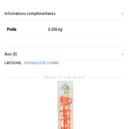
à
légumes
Informations complémentaires
japonaise
Poids
0.056 kg
Avis (0)
CATÉGORIE :
USTENSILES DE CUISINE
PRODUITS SIMILAIRES