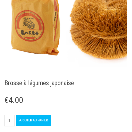
Brosse à légumes japonaise
€
4.00
quantité
AJOUTER AU PANIER
de
Brosse